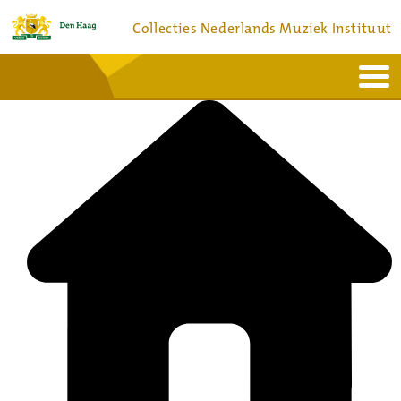
Collecties Nederlands Muziek Instituut
Home
Actueel
Bronnen en collecties
Dienstverlening
Bezoek
Over
Contact