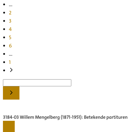
...
2
3
4
5
6
...
1
3184-03 Willem Mengelberg (1871-1951): Betekende partituren