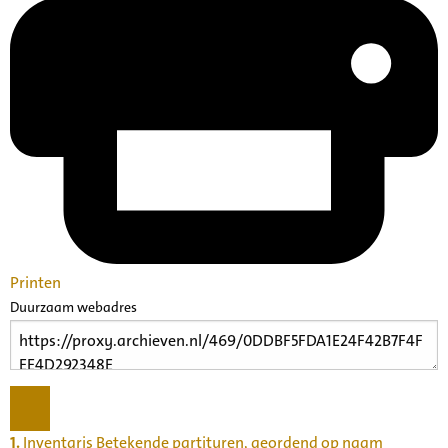
Printen
Duurzaam webadres
1.
Inventaris Betekende partituren, geordend op naam