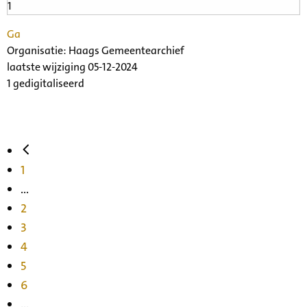
Ga
Organisatie:
Haags Gemeentearchief
laatste wijziging 05-12-2024
1 gedigitaliseerd
1
...
2
3
4
5
6
...