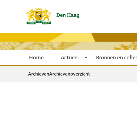
Home
Actueel
Bronnen en colle
Archieven
Archievenoverzicht