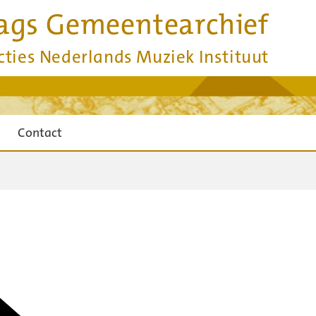
ags Gemeentearchief
cties Nederlands Muziek Instituut
Contact