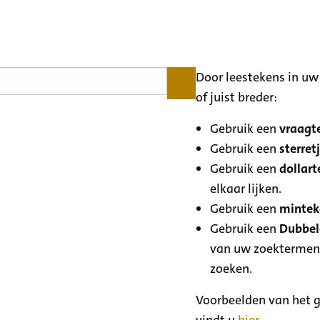
Door leestekens in uw 
of juist breder:
Gebruik een
vraagte
Gebruik een
sterretj
Gebruik een
dollart
elkaar lijken.
Gebruik een
minteke
Gebruik een
Dubbele
van uw zoektermen
zoeken.
Voorbeelden van het g
vindt u
hier
.