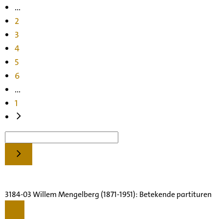
...
2
3
4
5
6
...
1
3184-03 Willem Mengelberg (1871-1951): Betekende partituren