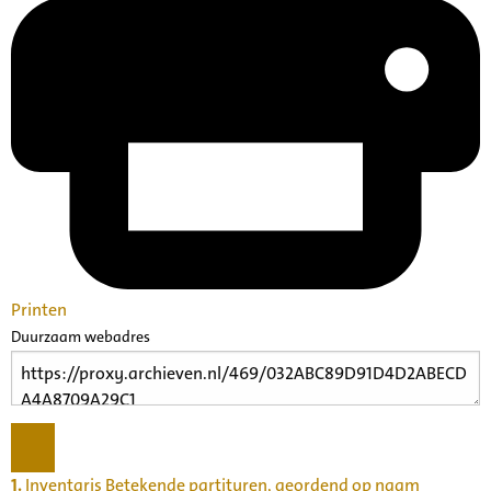
Printen
Duurzaam webadres
1.
Inventaris Betekende partituren, geordend op naam