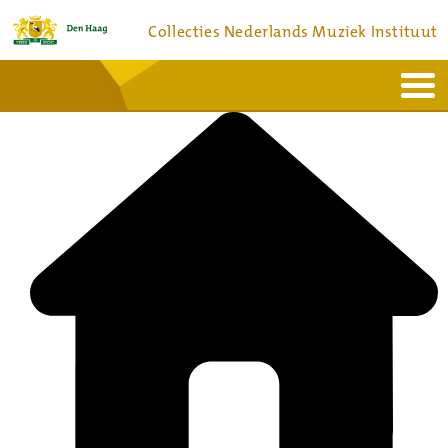
Collecties Nederlands Muziek Instituut
Home
Actueel
Bronnen en collecties
Dienstverlening
Bezoek
Over
Contact