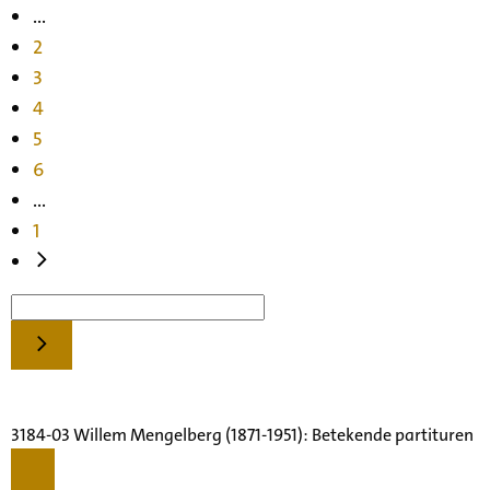
...
2
3
4
5
6
...
1
3184-03 Willem Mengelberg (1871-1951): Betekende partituren