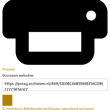
Printen
Duurzaam webadres
1.
Inventaris Betekende partituren, geordend op naam