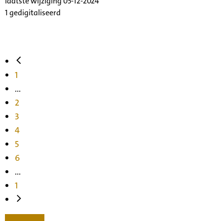
laatste wijziging 05-12-2024
1 gedigitaliseerd
1
...
2
3
4
5
6
...
1