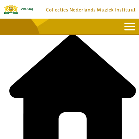
Collecties Nederlands Muziek Instituut
Home
Actueel
Bronnen en collecties
Dienstverlening
Bezoek
Over
Contact