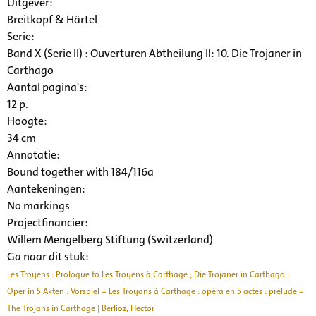
Uitgever:
Breitkopf & Härtel
Serie
:
Band X (Serie II) : Ouverturen Abtheilung II: 10. Die Trojaner in
Carthago
Aantal pagina's:
12 p.
Hoogte:
34 cm
Annotatie:
Bound together with 184/116a
Aantekeningen:
No markings
Projectfinancier:
Willem Mengelberg Stiftung (Switzerland)
Ga naar dit stuk:
Les Troyens : Prologue to Les Troyens à Carthage ; Die Trojaner in Carthago :
Oper in 5 Akten : Vorspiel = Les Troyans à Carthage : opéra en 5 actes : prélude =
The Trojans in Carthage | Berlioz, Hector