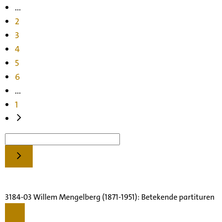
...
2
3
4
5
6
...
1
3184-03 Willem Mengelberg (1871-1951): Betekende partituren