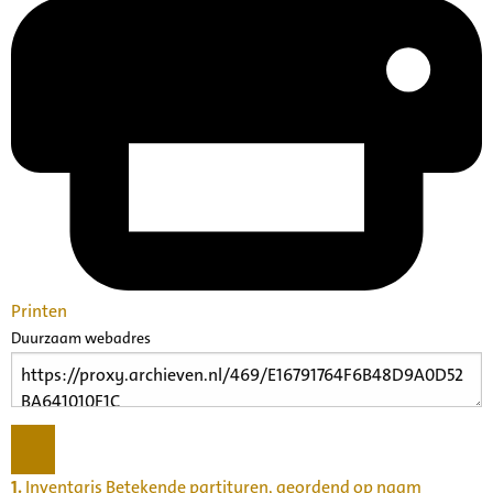
Printen
Duurzaam webadres
1.
Inventaris Betekende partituren, geordend op naam