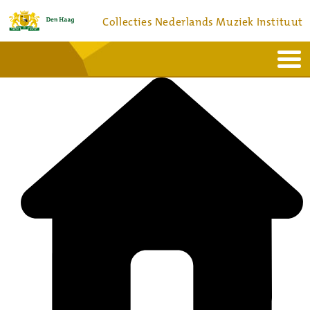
Collecties Nederlands Muziek Instituut
Home
Actueel
Bronnen en collecties
Dienstverlening
Bezoek
Over
Contact