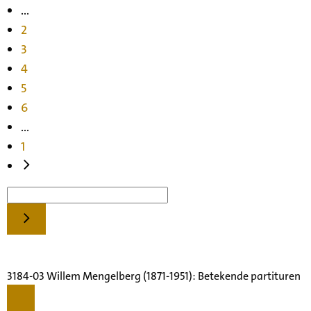
...
2
3
4
5
6
...
1
3184-03 Willem Mengelberg (1871-1951): Betekende partituren