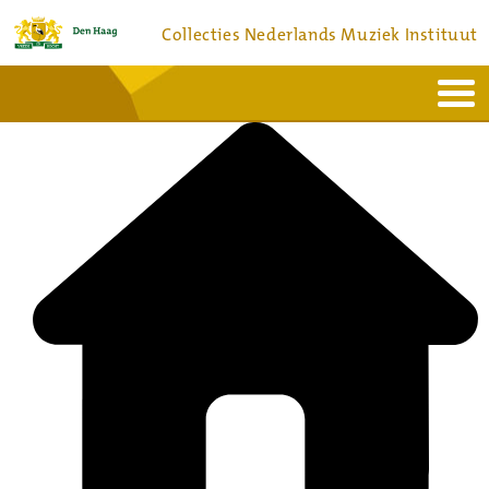
Collecties Nederlands Muziek Instituut
Home
Actueel
Bronnen en collecties
Dienstverlening
Bezoek
Over
Contact