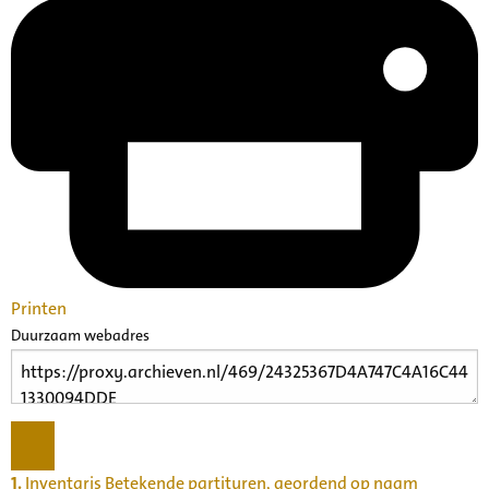
Printen
Duurzaam webadres
1.
Inventaris Betekende partituren, geordend op naam