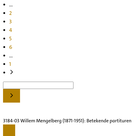
...
2
3
4
5
6
...
1
3184-03 Willem Mengelberg (1871-1951): Betekende partituren