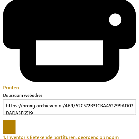
Printen
Duurzaam webadres
1.
Inventaris Betekende partituren, geordend op naam