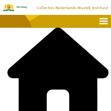
Collecties Nederlands Muziek Instituut
Home
Actueel
Bronnen en collecties
Dienstverlening
Bezoek
Over
Contact