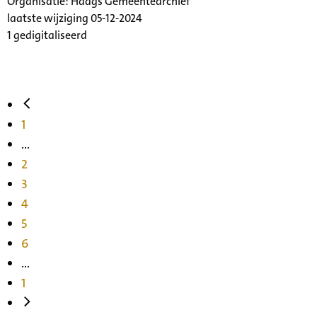
Organisatie:
Haags Gemeentearchief
laatste wijziging 05-12-2024
1 gedigitaliseerd
1
...
2
3
4
5
6
...
1