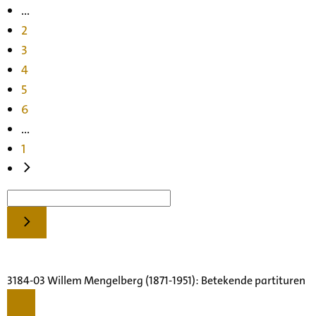
...
2
3
4
5
6
...
1
3184-03 Willem Mengelberg (1871-1951): Betekende partituren