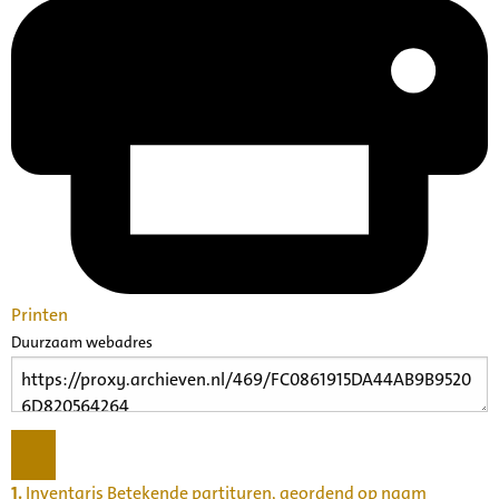
Printen
Duurzaam webadres
1.
Inventaris Betekende partituren, geordend op naam