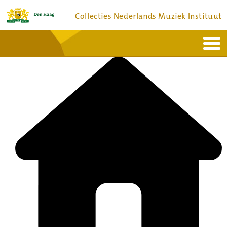
Collecties Nederlands Muziek Instituut
Home
Actueel
Bronnen en collecties
Dienstverlening
Bezoek
Over
Contact