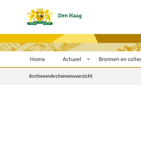
Home
Actueel
Bronnen en colle
Archieven
Archievenoverzicht