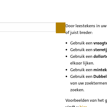
Door leestekens in uw 
of juist breder:
Gebruik een
vraagte
Gebruik een
sterretj
Gebruik een
dollart
elkaar lijken.
Gebruik een
minteke
Gebruik een
Dubbele
van uw zoektermen
zoeken.
Voorbeelden van het g
vindt u
hier
.