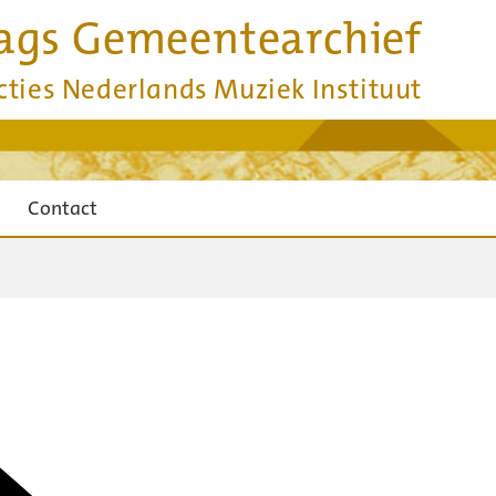
ags Gemeentearchief
cties Nederlands Muziek Instituut
Contact