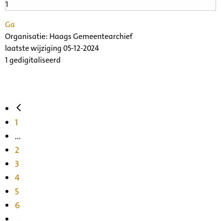
Ga
Organisatie:
Haags Gemeentearchief
laatste wijziging 05-12-2024
1 gedigitaliseerd
1
...
2
3
4
5
6
...