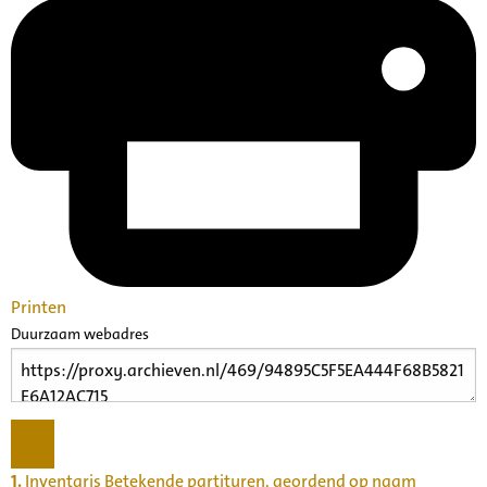
Printen
Duurzaam webadres
1.
Inventaris Betekende partituren, geordend op naam