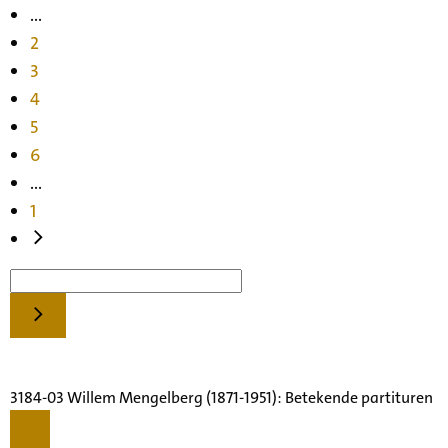
...
2
3
4
5
6
...
1
3184-03 Willem Mengelberg (1871-1951): Betekende partituren