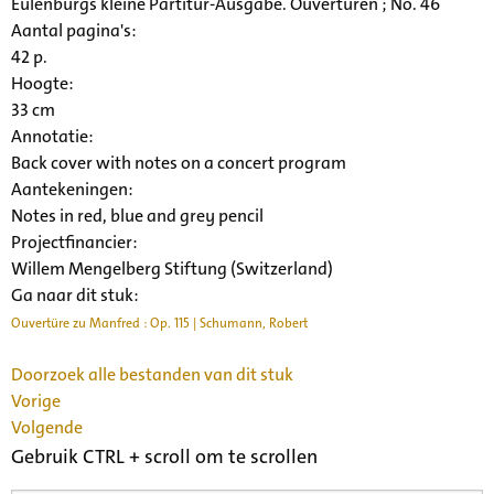
Eulenburgs kleine Partitur-Ausgabe. Ouverturen ; No. 46
Aantal pagina's:
42 p.
Hoogte:
33 cm
Annotatie:
Back cover with notes on a concert program
Aantekeningen:
Notes in red, blue and grey pencil
Projectfinancier:
Willem Mengelberg Stiftung (Switzerland)
Ga naar dit stuk:
Ouvertüre zu Manfred : Op. 115 | Schumann, Robert
Doorzoek alle bestanden van dit stuk
Vorige
Volgende
Gebruik CTRL + scroll om te scrollen