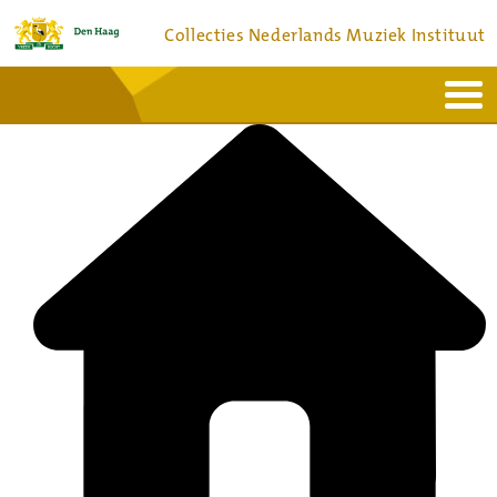
Collecties Nederlands Muziek Instituut
Home
Actueel
Bronnen en collecties
Dienstverlening
Bezoek
Over
Contact