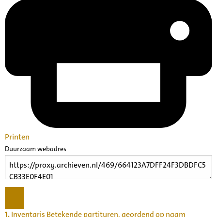
Printen
Duurzaam webadres
1.
Inventaris Betekende partituren, geordend op naam