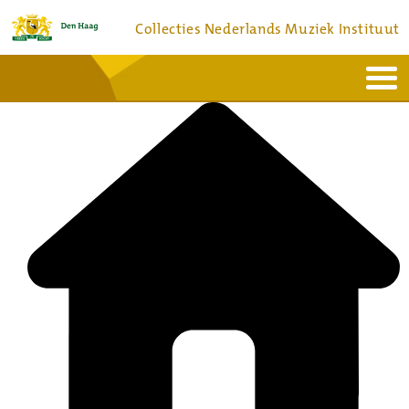
Collecties Nederlands Muziek Instituut
Home
Actueel
Bronnen en collecties
Dienstverlening
Bezoek
Over
Contact