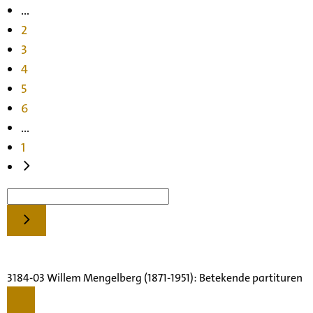
...
2
3
4
5
6
...
1
3184-03 Willem Mengelberg (1871-1951): Betekende partituren