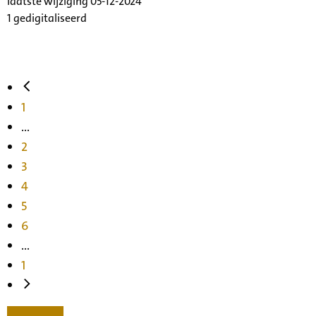
laatste wijziging 05-12-2024
1 gedigitaliseerd
1
...
2
3
4
5
6
...
1