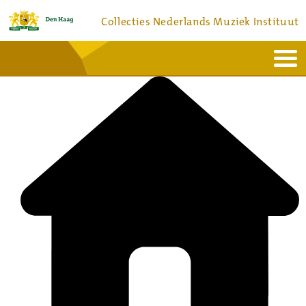
Collecties Nederlands Muziek Instituut
Home
Actueel
Bronnen en collecties
Dienstverlening
Bezoek
Over
Contact