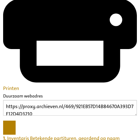
Printen
Duurzaam webadres
1.
Inventaris Betekende partituren, geordend op naam