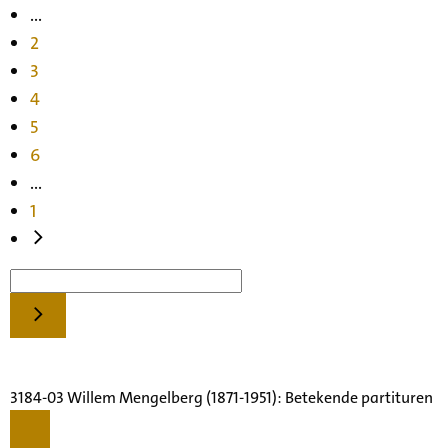
...
2
3
4
5
6
...
1
3184-03 Willem Mengelberg (1871-1951): Betekende partituren