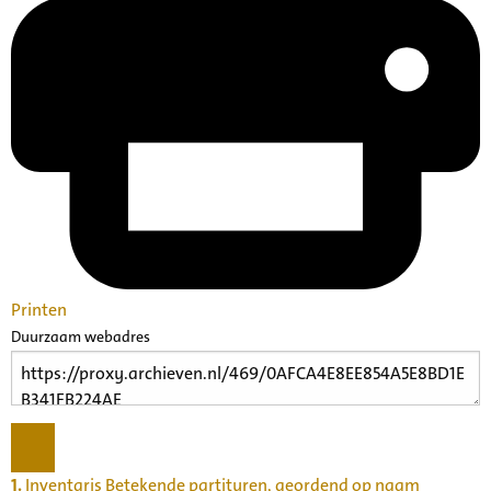
Printen
Duurzaam webadres
1.
Inventaris Betekende partituren, geordend op naam