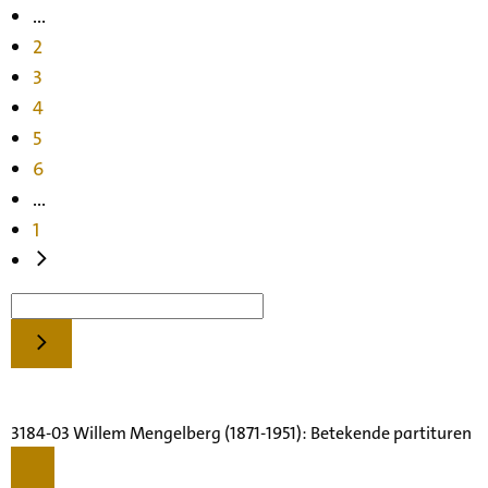
...
2
3
4
5
6
...
1
3184-03 Willem Mengelberg (1871-1951): Betekende partituren