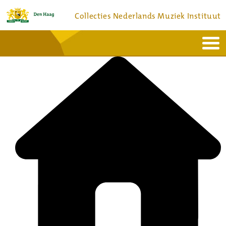
Collecties Nederlands Muziek Instituut
Home
Actueel
Bronnen en collecties
Dienstverlening
Bezoek
Over
Contact