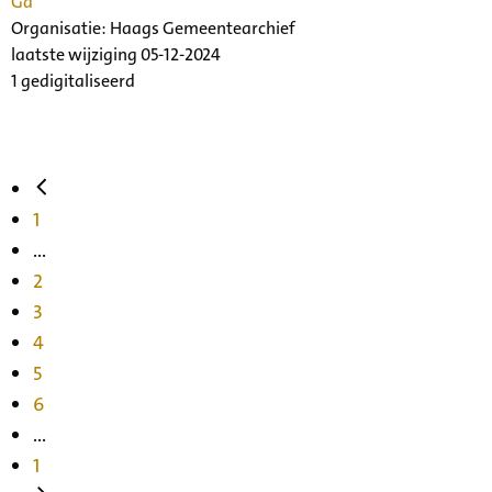
Ga
Organisatie:
Haags Gemeentearchief
laatste wijziging 05-12-2024
1 gedigitaliseerd
1
...
2
3
4
5
6
...
1