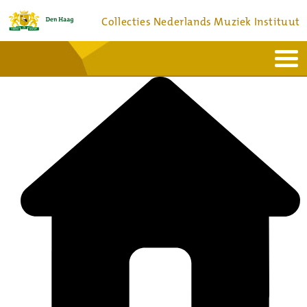
Collecties Nederlands Muziek Instituut
Home
Actueel
Bronnen en collecties
Dienstverlening
Bezoek
Over
Contact