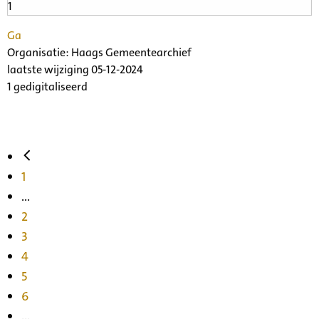
Ga
Organisatie:
Haags Gemeentearchief
laatste wijziging 05-12-2024
1 gedigitaliseerd
1
...
2
3
4
5
6
...