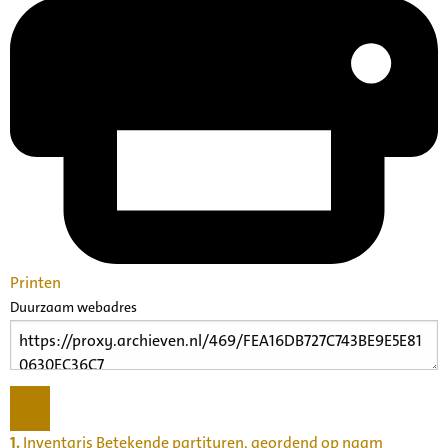
Printen
Duurzaam webadres
1.
Inventaris Betekende partituren, geordend op naam