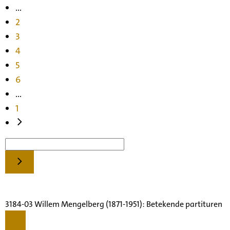
...
2
3
4
5
6
...
1
3184-03 Willem Mengelberg (1871-1951): Betekende partituren