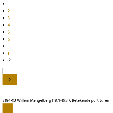
...
2
3
4
5
6
...
1
3184-03 Willem Mengelberg (1871-1951): Betekende partituren