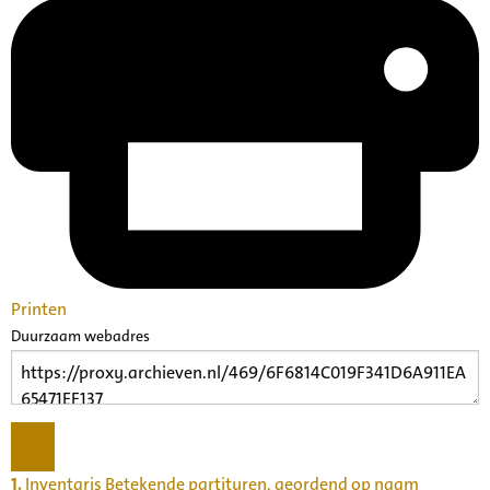
Printen
Duurzaam webadres
1.
Inventaris Betekende partituren, geordend op naam