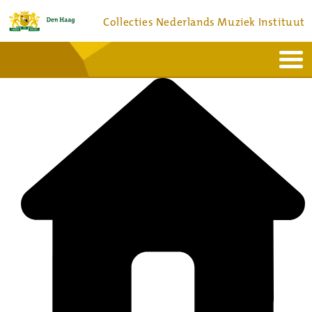
Collecties Nederlands Muziek Instituut
Home
Actueel
Bronnen en collecties
Dienstverlening
Bezoek
Over
Contact