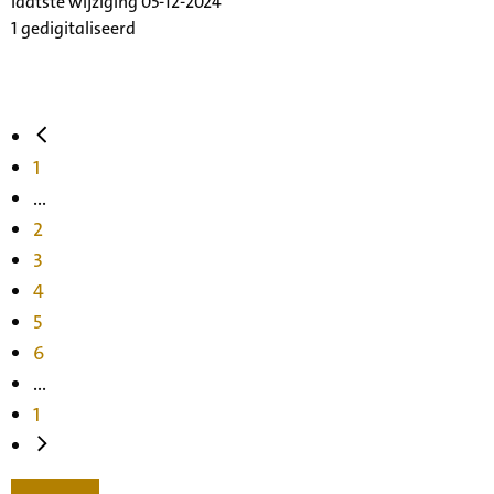
laatste wijziging 05-12-2024
1 gedigitaliseerd
1
...
2
3
4
5
6
...
1