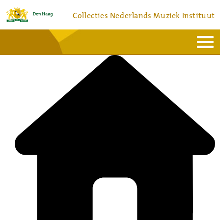
Collecties Nederlands Muziek Instituut
Home
Actueel
Bronnen en collecties
Dienstverlening
Bezoek
Over
Contact