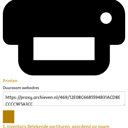
Printen
Duurzaam webadres
1.
Inventaris Betekende partituren, geordend op naam