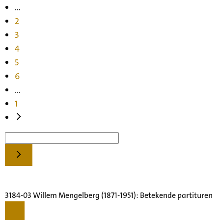
...
2
3
4
5
6
...
1
3184-03 Willem Mengelberg (1871-1951): Betekende partituren