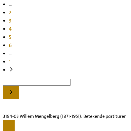
...
2
3
4
5
6
...
1
3184-03 Willem Mengelberg (1871-1951): Betekende partituren