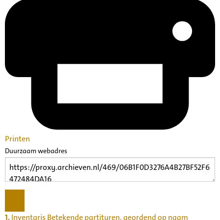
Printen
Duurzaam webadres
1.
Inventaris Betekende partituren, geordend op naam