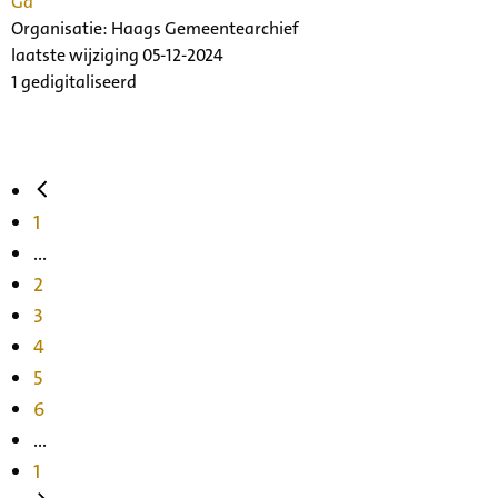
Ga
Organisatie:
Haags Gemeentearchief
laatste wijziging 05-12-2024
1 gedigitaliseerd
1
...
2
3
4
5
6
...
1