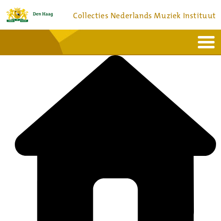
Collecties Nederlands Muziek Instituut
Home
Actueel
Bronnen en collecties
Dienstverlening
Bezoek
Over
Contact