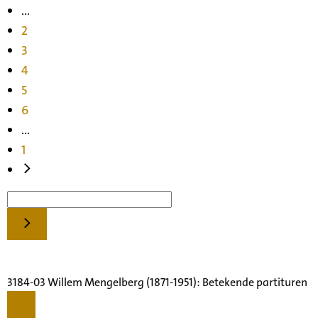
...
2
3
4
5
6
...
1
3184-03 Willem Mengelberg (1871-1951): Betekende partituren