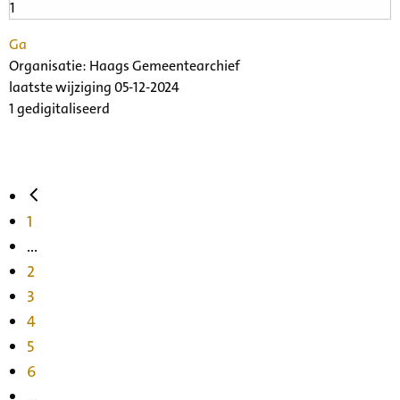
Ga
Organisatie:
Haags Gemeentearchief
laatste wijziging 05-12-2024
1 gedigitaliseerd
1
...
2
3
4
5
6
...