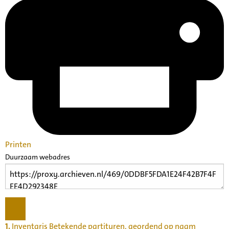
Printen
Duurzaam webadres
1.
Inventaris Betekende partituren, geordend op naam