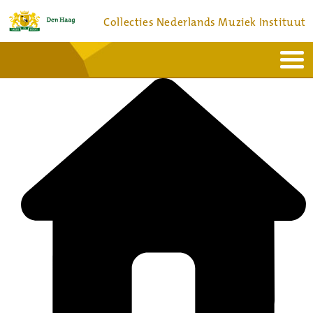
Collecties Nederlands Muziek Instituut
Home
Actueel
Bronnen en collecties
Dienstverlening
Bezoek
Over
Contact