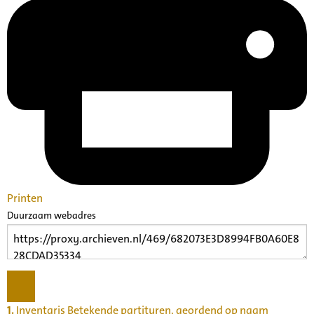
Printen
Duurzaam webadres
1.
Inventaris Betekende partituren, geordend op naam