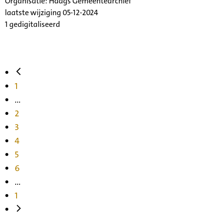
Organisatie:
Haags Gemeentearchief
laatste wijziging 05-12-2024
1 gedigitaliseerd
1
...
2
3
4
5
6
...
1