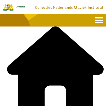
Collecties Nederlands Muziek Instituut
Home
Actueel
Bronnen en collecties
Dienstverlening
Bezoek
Over
Contact