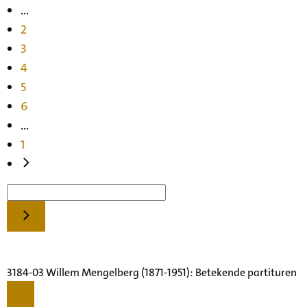
...
2
3
4
5
6
...
1
3184-03 Willem Mengelberg (1871-1951): Betekende partituren