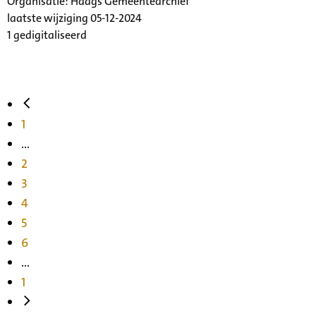
Organisatie:
Haags Gemeentearchief
laatste wijziging 05-12-2024
1 gedigitaliseerd
1
...
2
3
4
5
6
...
1