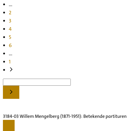
...
2
3
4
5
6
...
1
3184-03 Willem Mengelberg (1871-1951): Betekende partituren