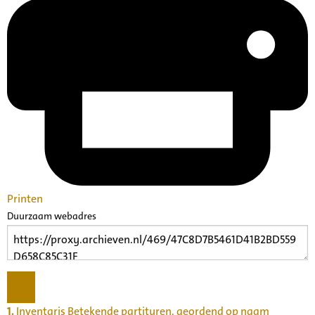
Printen
Duurzaam webadres
1.
Inventaris Betekende partituren, geordend op naam