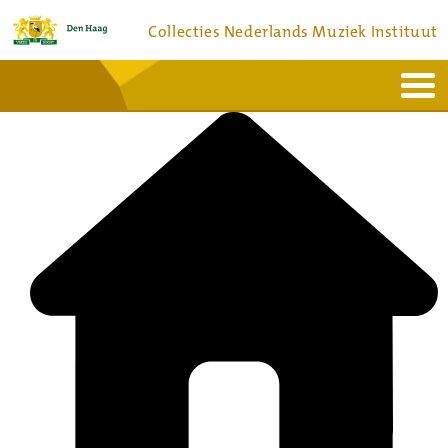
Collecties Nederlands Muziek Instituut
Home
Actueel
Bronnen en collecties
Dienstverlening
Bezoek
Over
Contact