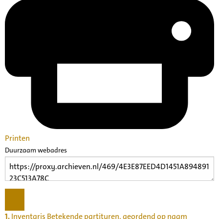
Printen
Duurzaam webadres
1.
Inventaris Betekende partituren, geordend op naam