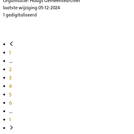
Organisatie:
Haags Gemeentearchief
laatste wijziging 05-12-2024
1 gedigitaliseerd
1
...
2
3
4
5
6
...
1