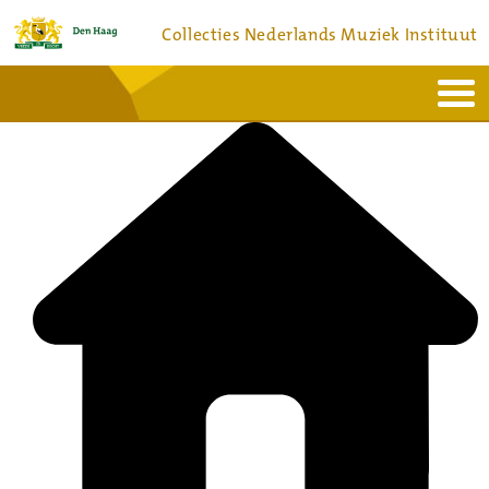
Collecties Nederlands Muziek Instituut
Home
Actueel
Bronnen en collecties
Dienstverlening
Bezoek
Over
Contact