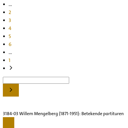
...
2
3
4
5
6
...
1
3184-03 Willem Mengelberg (1871-1951): Betekende partituren