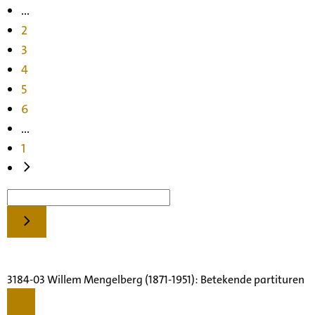
...
2
3
4
5
6
...
1
3184-03 Willem Mengelberg (1871-1951): Betekende partituren