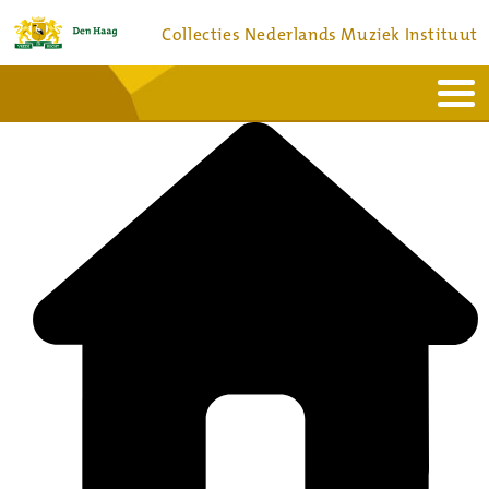
Collecties Nederlands Muziek Instituut
Home
Actueel
Bronnen en collecties
Dienstverlening
Bezoek
Over
Contact