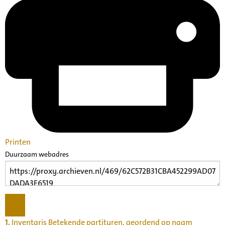
Printen
Duurzaam webadres
1.
Inventaris Betekende partituren, geordend op naam