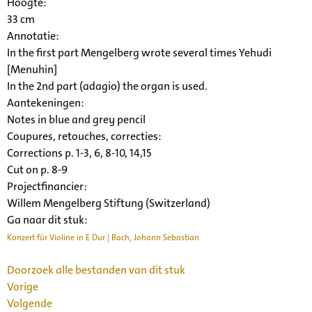
Hoogte:
33 cm
Annotatie:
In the first part Mengelberg wrote several times Yehudi
[Menuhin]
In the 2nd part (adagio) the organ is used.
Aantekeningen:
Notes in blue and grey pencil
Coupures, retouches, correcties:
Corrections p. 1-3, 6, 8-10, 14,15
Cut on p. 8-9
Projectfinancier:
Willem Mengelberg Stiftung (Switzerland)
Ga naar dit stuk:
Konzert für Violine in E Dur | Bach, Johann Sebastian
Doorzoek alle bestanden van dit stuk
Vorige
Volgende