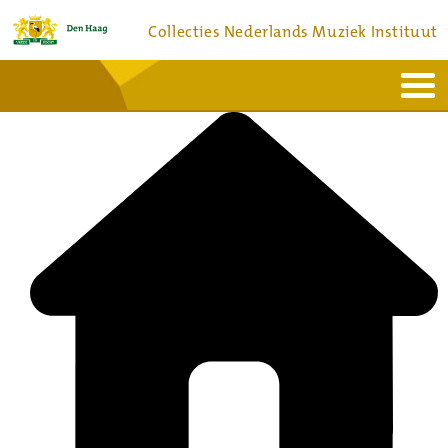
Collecties Nederlands Muziek Instituut
Home
Actueel
Bronnen en collecties
Dienstverlening
Bezoek
Over
Contact