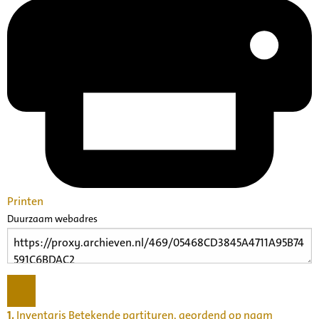
Printen
Duurzaam webadres
1.
Inventaris Betekende partituren, geordend op naam