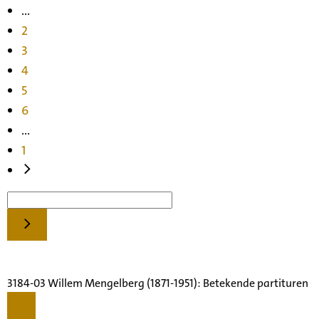
...
2
3
4
5
6
...
1
3184-03 Willem Mengelberg (1871-1951): Betekende partituren