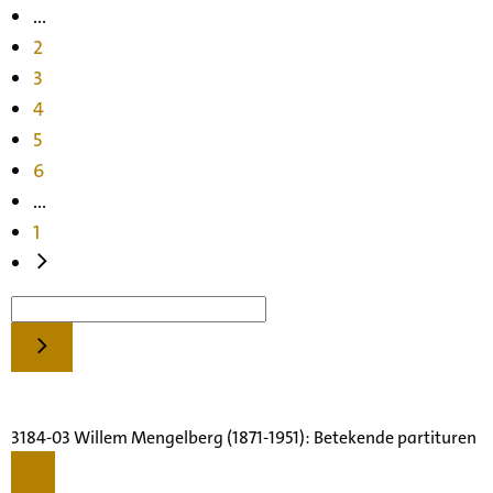
...
2
3
4
5
6
...
1
3184-03 Willem Mengelberg (1871-1951): Betekende partituren