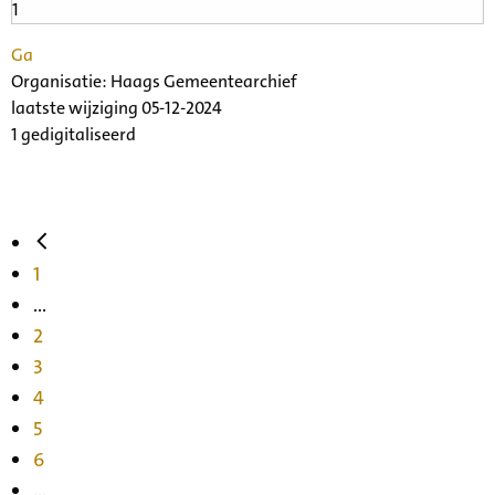
Ga
Organisatie:
Haags Gemeentearchief
laatste wijziging 05-12-2024
1 gedigitaliseerd
1
...
2
3
4
5
6
...