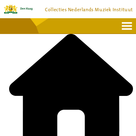
Collecties Nederlands Muziek Instituut
Home
Actueel
Bronnen en collecties
Dienstverlening
Bezoek
Over
Contact