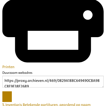
Printen
Duurzaam webadres
1.
Inventaris Betekende partituren, geordend op naam