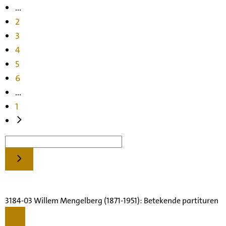
...
2
3
4
5
6
...
1
3184-03 Willem Mengelberg (1871-1951): Betekende partituren