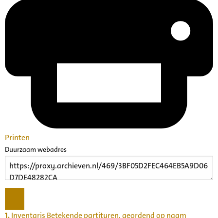
Printen
Duurzaam webadres
1.
Inventaris Betekende partituren, geordend op naam