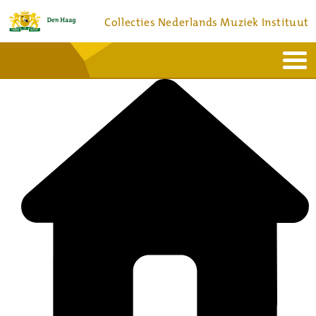
Collecties Nederlands Muziek Instituut
Home
Actueel
Bronnen en collecties
Dienstverlening
Bezoek
Over
Contact