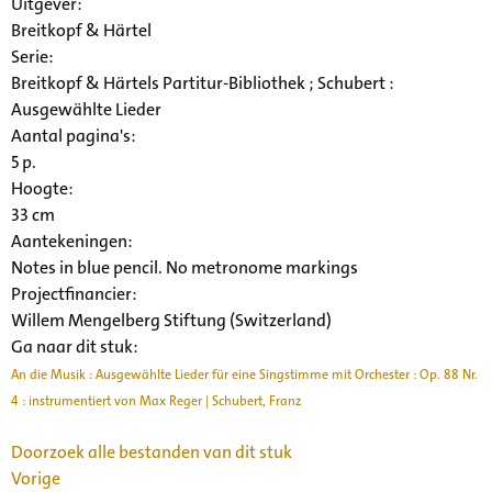
Uitgever:
Breitkopf & Härtel
Serie
:
Breitkopf & Härtels Partitur-Bibliothek ; Schubert :
Ausgewählte Lieder
Aantal pagina's:
5 p.
Hoogte:
33 cm
Aantekeningen:
Notes in blue pencil. No metronome markings
Projectfinancier:
Willem Mengelberg Stiftung (Switzerland)
Ga naar dit stuk:
An die Musik : Ausgewählte Lieder für eine Singstimme mit Orchester : Op. 88 Nr.
4 : instrumentiert von Max Reger | Schubert, Franz
Doorzoek alle bestanden van dit stuk
Vorige