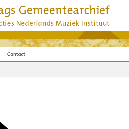
ags Gemeentearchief
cties Nederlands Muziek Instituut
Contact