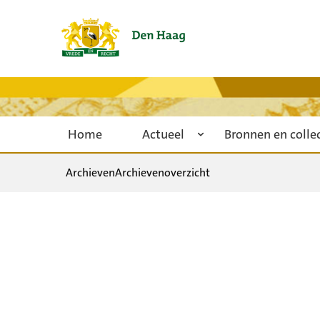
Home
Actueel
Bronnen en colle
Archieven
Archievenoverzicht