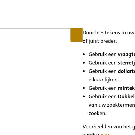
Door leestekens in uw 
of juist breder:
Gebruik een
vraagte
Gebruik een
sterretj
Gebruik een
dollart
elkaar lijken.
Gebruik een
minteke
Gebruik een
Dubbele
van uw zoektermen
zoeken.
Voorbeelden van het g
vindt u
hier
.