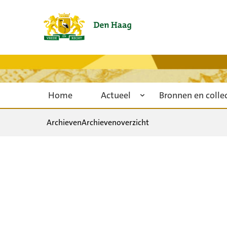
Home
Actueel
Bronnen en colle
Archieven
Archievenoverzicht