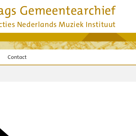
ags Gemeentearchief
cties Nederlands Muziek Instituut
Contact