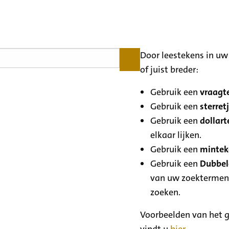
Door leestekens in uw 
of juist breder:
Gebruik een
vraagte
Gebruik een
sterretj
Gebruik een
dollart
elkaar lijken.
Gebruik een
minteke
Gebruik een
Dubbele
van uw zoektermen
zoeken.
Voorbeelden van het g
vindt u
hier
.