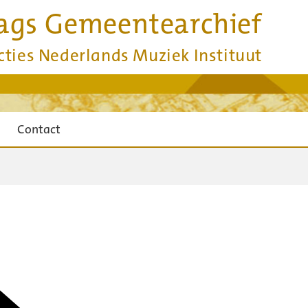
ags Gemeentearchief
cties Nederlands Muziek Instituut
Contact