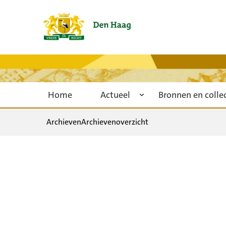
Home
Actueel
Bronnen en colle
Archieven
Archievenoverzicht