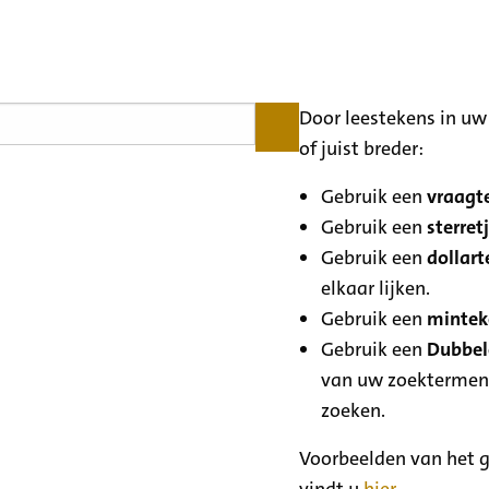
Door leestekens in uw 
of juist breder:
Gebruik een
vraagte
Gebruik een
sterretj
Gebruik een
dollart
elkaar lijken.
Gebruik een
minteke
Gebruik een
Dubbele
van uw zoektermen
zoeken.
Voorbeelden van het g
vindt u
hier
.