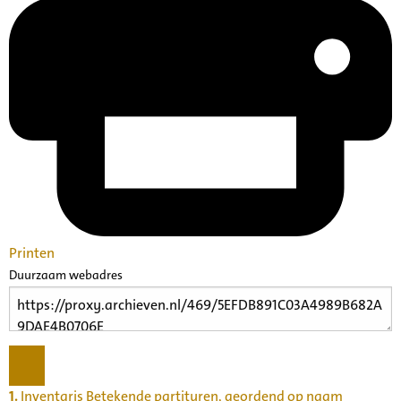
Printen
Duurzaam webadres
1.
Inventaris Betekende partituren, geordend op naam