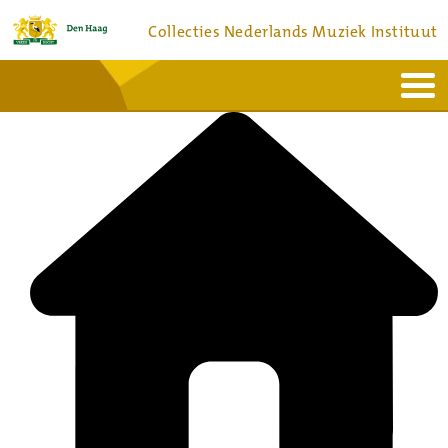
Collecties Nederlands Muziek Instituut
Home
Actueel
Bronnen en collecties
Dienstverlening
Bezoek
Over
Contact