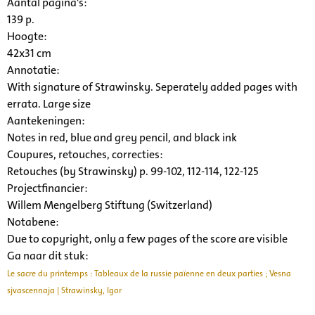
Aantal pagina's:
139 p.
Hoogte:
42x31 cm
Annotatie:
With signature of Strawinsky. Seperately added pages with
errata. Large size
Aantekeningen:
Notes in red, blue and grey pencil, and black ink
Coupures, retouches, correcties:
Retouches (by Strawinsky) p. 99-102, 112-114, 122-125
Projectfinancier:
Willem Mengelberg Stiftung (Switzerland)
Notabene:
Due to copyright, only a few pages of the score are visible
Ga naar dit stuk:
Le sacre du printemps : Tableaux de la russie païenne en deux parties ; Vesna
sjvascennaja | Strawinsky, Igor