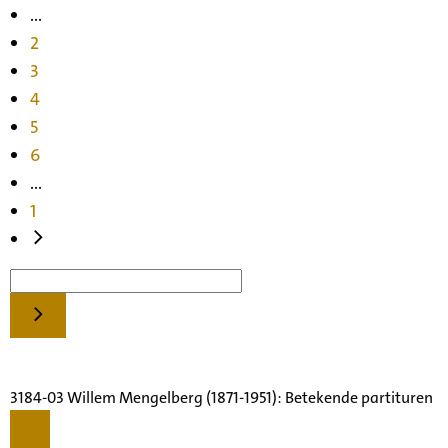
...
2
3
4
5
6
...
1
3184-03 Willem Mengelberg (1871-1951): Betekende partituren