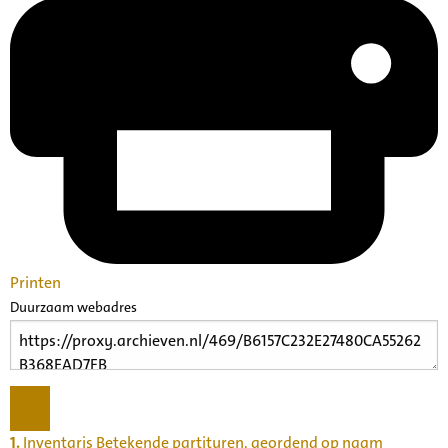
Printen
Duurzaam webadres
1.
Inventaris Betekende partituren, geordend op naam