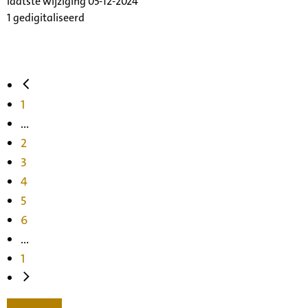
laatste wijziging 05-12-2024
1 gedigitaliseerd
1
...
2
3
4
5
6
...
1