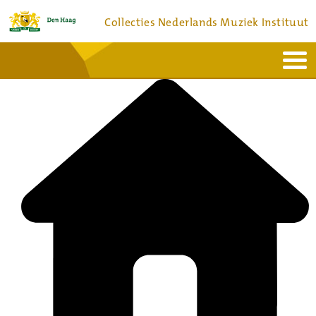
Collecties Nederlands Muziek Instituut
Home
Actueel
Bronnen en collecties
Dienstverlening
Bezoek
Over
Contact