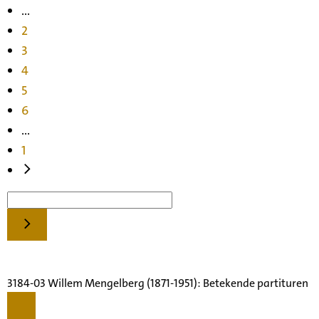
...
2
3
4
5
6
...
1
3184-03 Willem Mengelberg (1871-1951): Betekende partituren