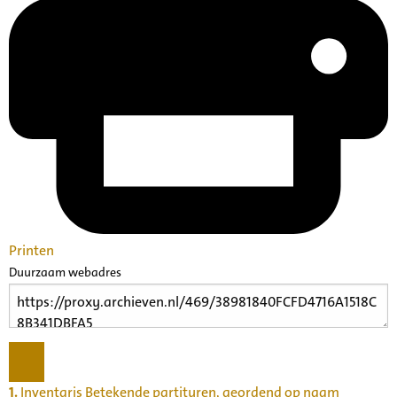
Printen
Duurzaam webadres
1.
Inventaris Betekende partituren, geordend op naam