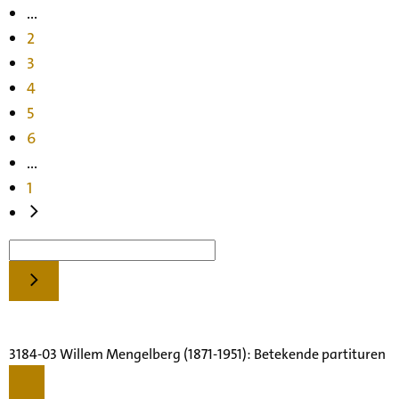
...
2
3
4
5
6
...
1
3184-03 Willem Mengelberg (1871-1951): Betekende partituren