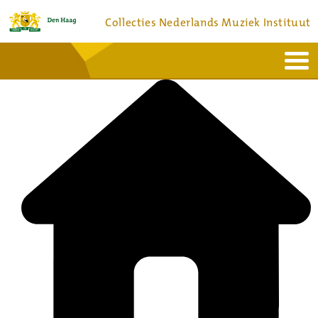
Collecties Nederlands Muziek Instituut
Home
Actueel
Bronnen en collecties
Dienstverlening
Bezoek
Over
Contact