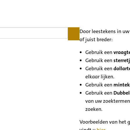
Door leestekens in uw 
of juist breder:
Gebruik een
vraagte
Gebruik een
sterretj
Gebruik een
dollart
elkaar lijken.
Gebruik een
minteke
Gebruik een
Dubbele
van uw zoektermen
zoeken.
Voorbeelden van het g
vindt u
hier
.