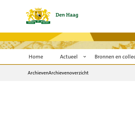
Home
Actueel
Bronnen en colle
Archieven
Archievenoverzicht