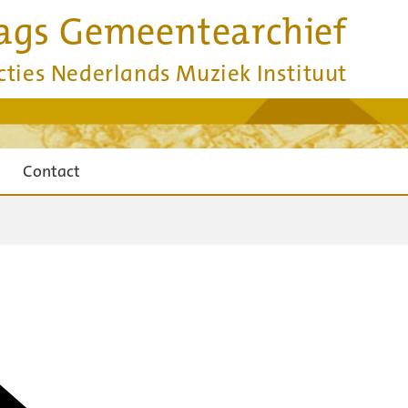
ags Gemeentearchief
cties Nederlands Muziek Instituut
Contact