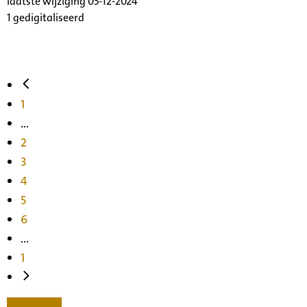
laatste wijziging 05-12-2024
1 gedigitaliseerd
1
...
2
3
4
5
6
...
1