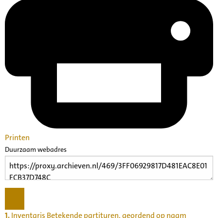
Printen
Duurzaam webadres
1.
Inventaris Betekende partituren, geordend op naam