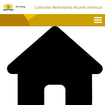
Collecties Nederlands Muziek Instituut
Home
Actueel
Bronnen en collecties
Dienstverlening
Bezoek
Over
Contact