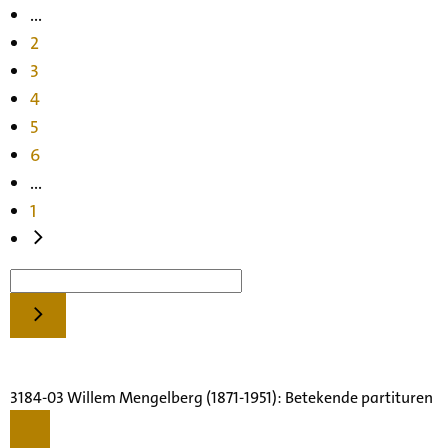
...
2
3
4
5
6
...
1
3184-03 Willem Mengelberg (1871-1951): Betekende partituren