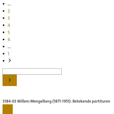
...
2
3
4
5
6
...
1
3184-03 Willem Mengelberg (1871-1951): Betekende partituren