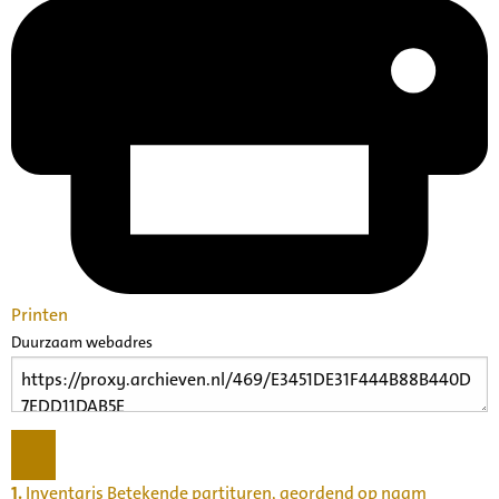
Printen
Duurzaam webadres
1.
Inventaris Betekende partituren, geordend op naam