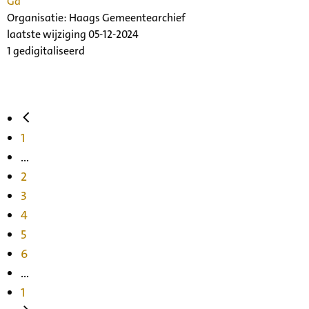
Ga
Organisatie:
Haags Gemeentearchief
laatste wijziging 05-12-2024
1 gedigitaliseerd
1
...
2
3
4
5
6
...
1