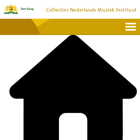
Collecties Nederlands Muziek Instituut
Home
Actueel
Bronnen en collecties
Dienstverlening
Bezoek
Over
Contact