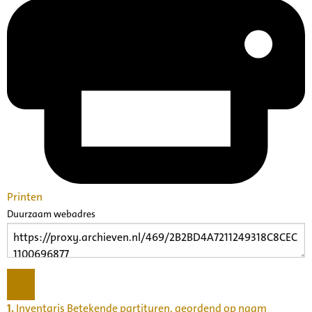
Printen
Duurzaam webadres
1.
Inventaris Betekende partituren, geordend op naam