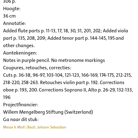
306 p.
Hoogte:
36 cm
Annotatie:
Added flute parts p. 11-13, 17, 18, 30, 31, 201, 202; Added viola
part p. 135, 208, 209; Added tenor part p. 144-145, 195 and
other changes.
Aantekeningen:
Notes in purple pencil. No metronome markings
Coupures, retouches, correcties:
Cuts p. 36-38, 96-97, 103-104, 121-123, 166-169, 174-175, 212-215,
218-220, 258-263. Retouches violin part p. 192. Corrections
oboe p. 193, 200. Corrections Soprano II, Alto p. 26-29, 132-133,
196
Projectfinancier:
Willem Mengelberg Stiftung (Switzerland)
Ga naar dit stuk:
Messe h Moll | Bach, Johann Sebastian