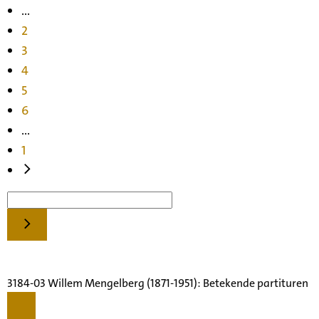
...
2
3
4
5
6
...
1
3184-03 Willem Mengelberg (1871-1951): Betekende partituren