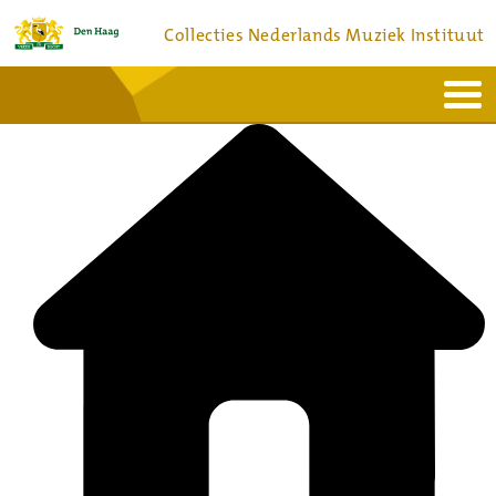
Collecties Nederlands Muziek Instituut
Home
Actueel
Bronnen en collecties
Dienstverlening
Bezoek
Over
Contact