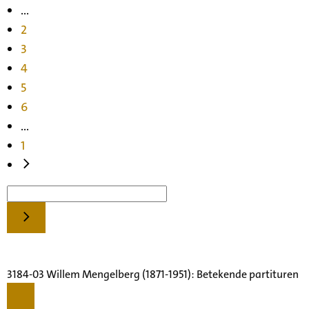
...
2
3
4
5
6
...
1
3184-03 Willem Mengelberg (1871-1951): Betekende partituren