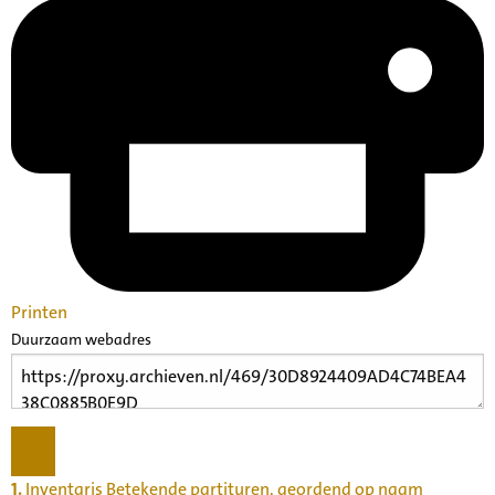
Printen
Duurzaam webadres
1.
Inventaris Betekende partituren, geordend op naam