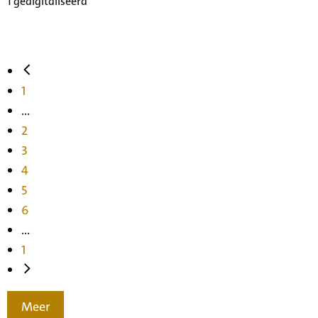
1 gedigitaliseerd
1
...
2
3
4
5
6
...
1
Meer