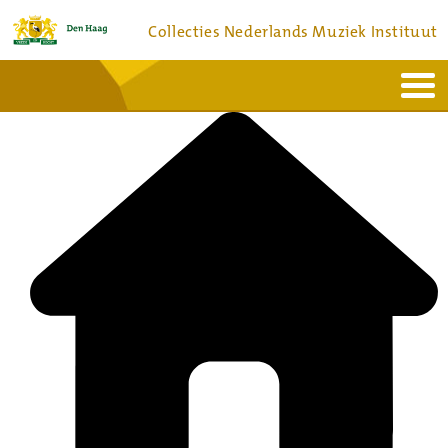
Collecties Nederlands Muziek Instituut
Home
Actueel
Bronnen en collecties
Dienstverlening
Bezoek
Over
Contact