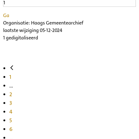
Ga
Organisatie:
Haags Gemeentearchief
laatste wijziging 05-12-2024
1 gedigitaliseerd
1
...
2
3
4
5
6
...