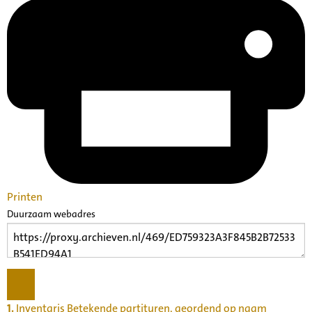
Printen
Duurzaam webadres
1.
Inventaris Betekende partituren, geordend op naam