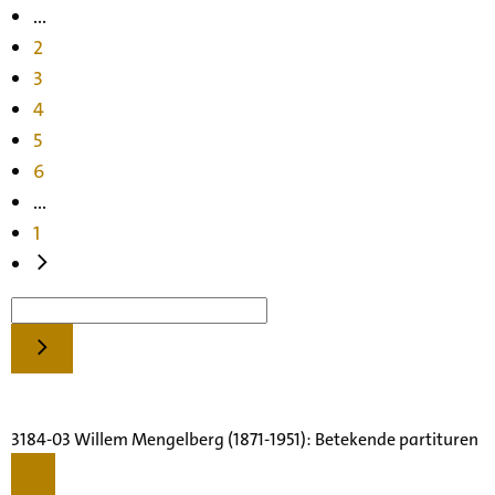
...
2
3
4
5
6
...
1
3184-03 Willem Mengelberg (1871-1951): Betekende partituren