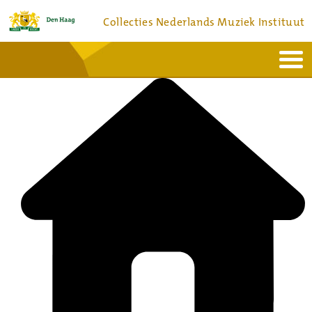
Collecties Nederlands Muziek Instituut
Home
Actueel
Bronnen en collecties
Dienstverlening
Bezoek
Over
Contact