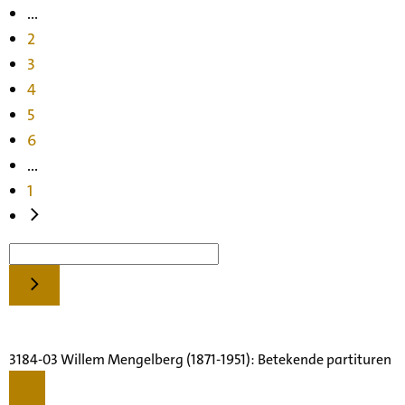
...
2
3
4
5
6
...
1
3184-03 Willem Mengelberg (1871-1951): Betekende partituren