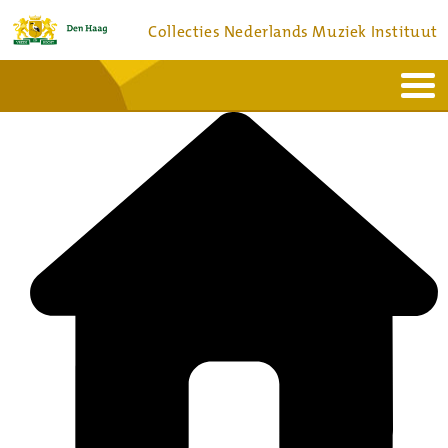
Collecties Nederlands Muziek Instituut
Home
Actueel
Bronnen en collecties
Dienstverlening
Bezoek
Over
Contact