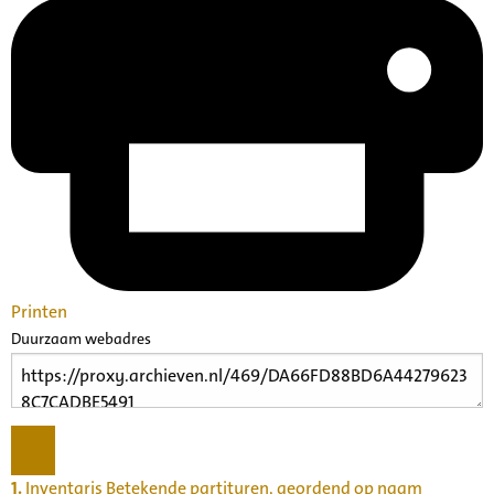
Printen
Duurzaam webadres
1.
Inventaris Betekende partituren, geordend op naam