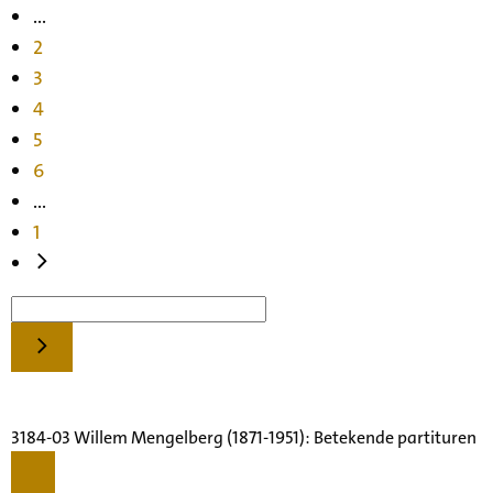
...
2
3
4
5
6
...
1
3184-03 Willem Mengelberg (1871-1951): Betekende partituren