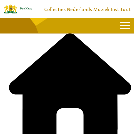
Collecties Nederlands Muziek Instituut
Home
Actueel
Bronnen en collecties
Dienstverlening
Bezoek
Over
Contact