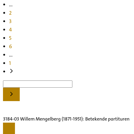
...
2
3
4
5
6
...
1
3184-03 Willem Mengelberg (1871-1951): Betekende partituren