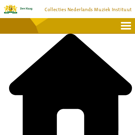
Collecties Nederlands Muziek Instituut
Home
Actueel
Bronnen en collecties
Dienstverlening
Bezoek
Over
Contact