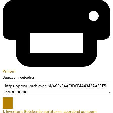
Printen
Duurzaam webadres
1.
Inventaris Betekende partituren, geordend op naam