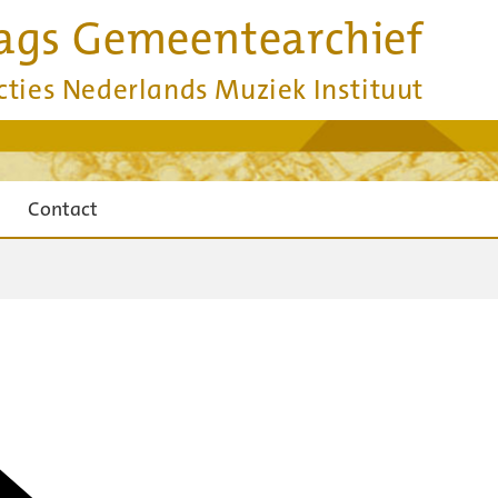
ags Gemeentearchief
cties Nederlands Muziek Instituut
Contact