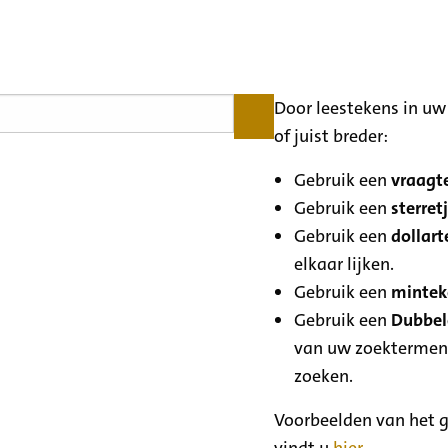
Door leestekens in uw 
of juist breder:
Gebruik een
vraagte
Gebruik een
sterretj
Gebruik een
dollart
elkaar lijken.
Gebruik een
minteke
Gebruik een
Dubbele
van uw zoektermen
zoeken.
Voorbeelden van het g
vindt u
hier
.