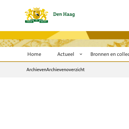
Home
Actueel
Bronnen en colle
Archieven
Archievenoverzicht