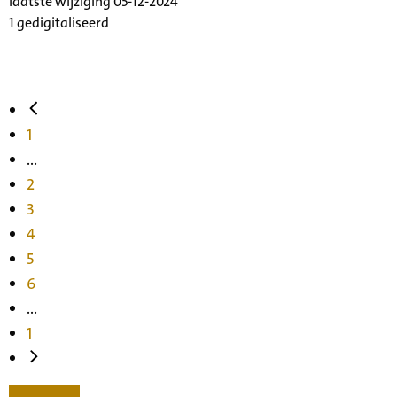
laatste wijziging 05-12-2024
1 gedigitaliseerd
1
...
2
3
4
5
6
...
1