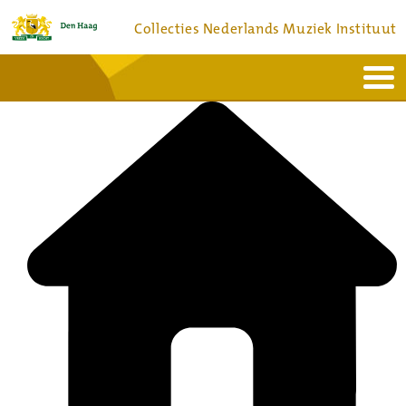
Collecties Nederlands Muziek Instituut
Home
Actueel
Bronnen en collecties
Dienstverlening
Bezoek
Over
Contact