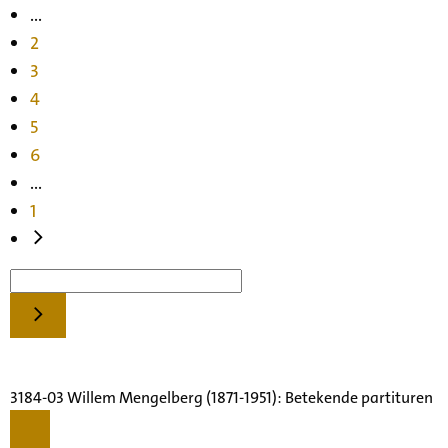
...
2
3
4
5
6
...
1
3184-03 Willem Mengelberg (1871-1951): Betekende partituren