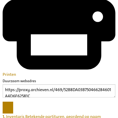
Printen
Duurzaam webadres
1.
Inventaris Betekende partituren, geordend op naam