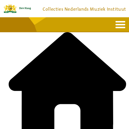
Collecties Nederlands Muziek Instituut
Home
Actueel
Bronnen en collecties
Dienstverlening
Bezoek
Over
Contact