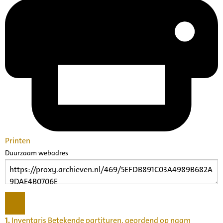
Printen
Duurzaam webadres
1.
Inventaris Betekende partituren, geordend op naam