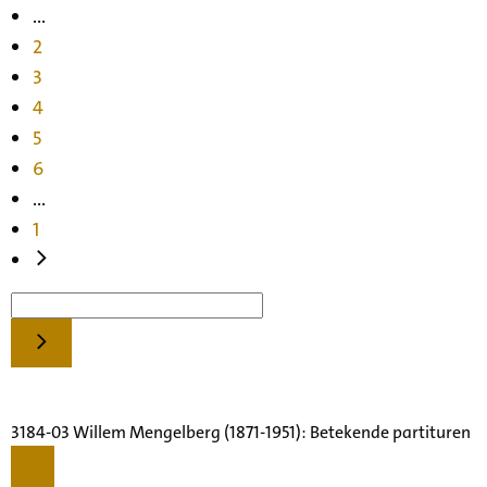
...
2
3
4
5
6
...
1
3184-03 Willem Mengelberg (1871-1951): Betekende partituren