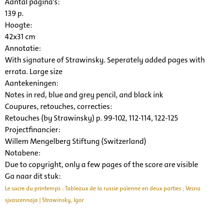
Aantal pagina's:
139 p.
Hoogte:
42x31 cm
Annotatie:
With signature of Strawinsky. Seperately added pages with
errata. Large size
Aantekeningen:
Notes in red, blue and grey pencil, and black ink
Coupures, retouches, correcties:
Retouches (by Strawinsky) p. 99-102, 112-114, 122-125
Projectfinancier:
Willem Mengelberg Stiftung (Switzerland)
Notabene:
Due to copyright, only a few pages of the score are visible
Ga naar dit stuk:
Le sacre du printemps : Tableaux de la russie païenne en deux parties ; Vesna
sjvascennaja | Strawinsky, Igor