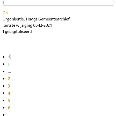
Ga
Organisatie:
Haags Gemeentearchief
laatste wijziging 05-12-2024
1 gedigitaliseerd
1
...
2
3
4
5
6
...