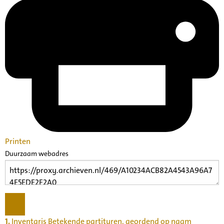
Printen
Duurzaam webadres
1.
Inventaris Betekende partituren, geordend op naam