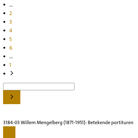
...
2
3
4
5
6
...
1
3184-03 Willem Mengelberg (1871-1951): Betekende partituren