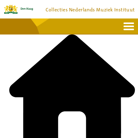
Collecties Nederlands Muziek Instituut
Home
Actueel
Bronnen en collecties
Dienstverlening
Bezoek
Over
Contact