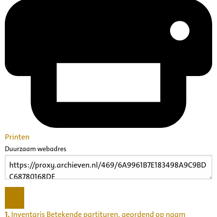
Printen
Duurzaam webadres
1.
Inventaris Betekende partituren, geordend op naam