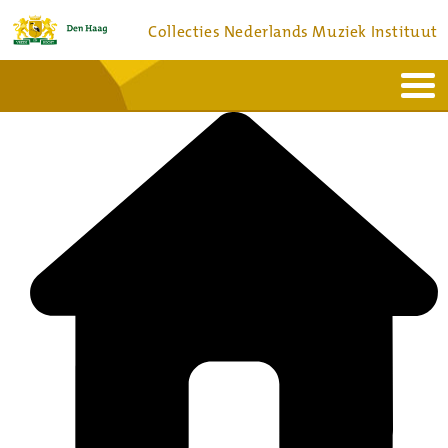
Collecties Nederlands Muziek Instituut
Home
Actueel
Bronnen en collecties
Dienstverlening
Bezoek
Over
Contact