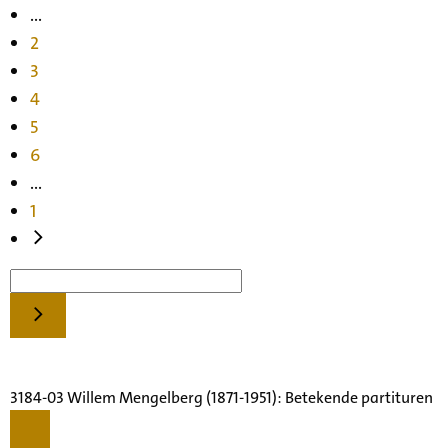
...
2
3
4
5
6
...
1
3184-03 Willem Mengelberg (1871-1951): Betekende partituren