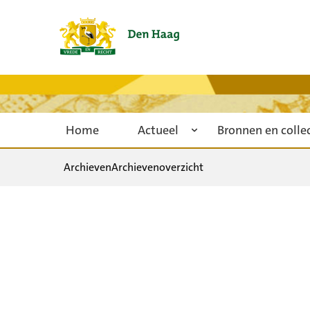
Home
Actueel
Bronnen en colle
Archieven
Archievenoverzicht