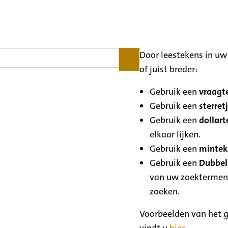
Door leestekens in uw 
of juist breder:
Gebruik een
vraagte
Gebruik een
sterretj
Gebruik een
dollart
elkaar lijken.
Gebruik een
minteke
Gebruik een
Dubbele
van uw zoektermen
zoeken.
Voorbeelden van het g
vindt u
hier
.