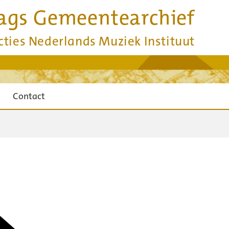
ags Gemeentearchief
cties Nederlands Muziek Instituut
Contact