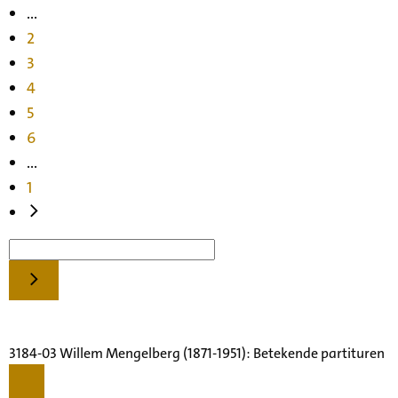
...
2
3
4
5
6
...
1
3184-03 Willem Mengelberg (1871-1951): Betekende partituren