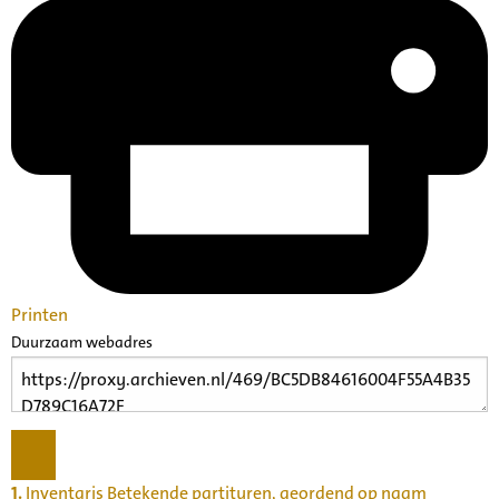
Printen
Duurzaam webadres
1.
Inventaris Betekende partituren, geordend op naam