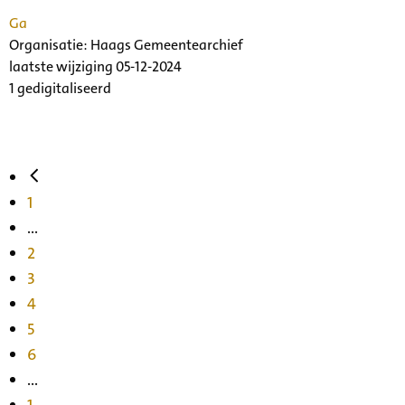
Ga
Organisatie:
Haags Gemeentearchief
laatste wijziging 05-12-2024
1 gedigitaliseerd
1
...
2
3
4
5
6
...
1