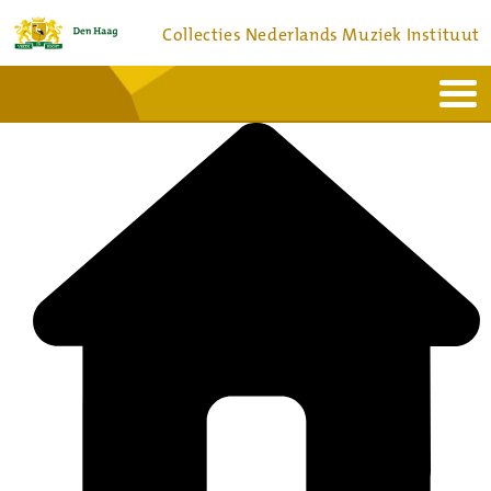
Collecties Nederlands Muziek Instituut
Home
Actueel
Bronnen en collecties
Dienstverlening
Bezoek
Over
Contact