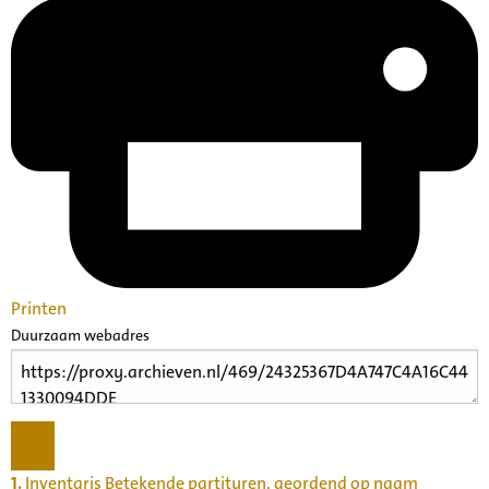
Printen
Duurzaam webadres
1.
Inventaris Betekende partituren, geordend op naam