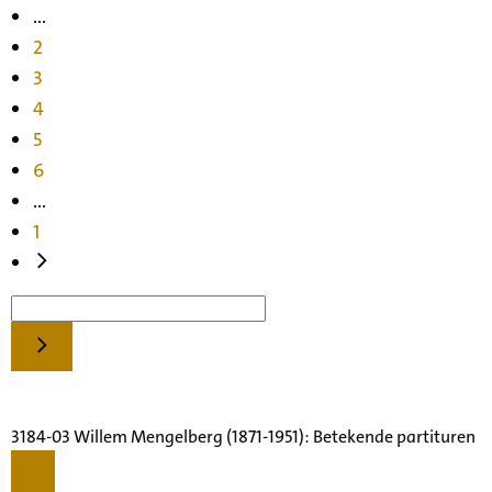
...
2
3
4
5
6
...
1
3184-03 Willem Mengelberg (1871-1951): Betekende partituren