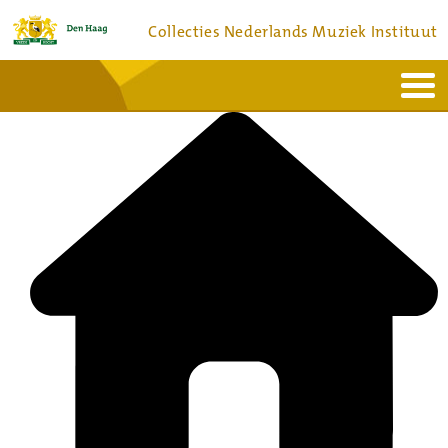
Collecties Nederlands Muziek Instituut
Home
Actueel
Bronnen en collecties
Dienstverlening
Bezoek
Over
Contact