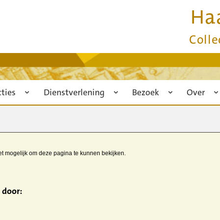
Ha
Colle
cties
Dienstverlening
Bezoek
Over
iet mogelijk om deze pagina te kunnen bekijken.
 door: