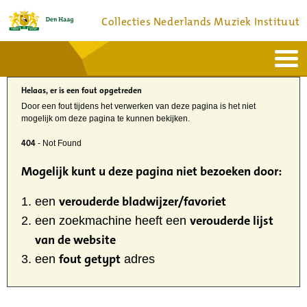
Collecties Nederlands Muziek Instituut
Home
Actueel
Helaas, er is een fout opgetreden
Bronnen en collecties
Dienstverlening
Door een fout tijdens het verwerken van deze pagina is het niet
Bezoek
mogelijk om deze pagina te kunnen bekijken.
Over
Contact
404
- Not Found
Mogelijk kunt u deze pagina niet bezoeken door:
verouderde bladwijzer/favoriet
een
verouderde lijst
een zoekmachine heeft een
van de website
fout getypt
een
adres